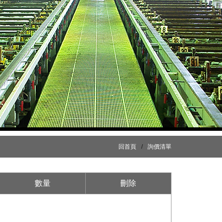
回首頁
/
詢價清單
數量
刪除