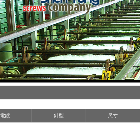
電鍍
針型
尺寸