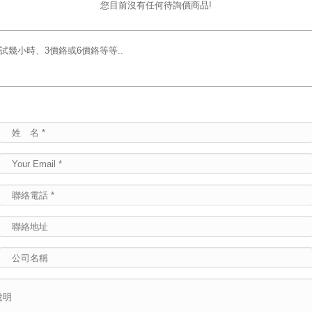
您目前沒有任何待詢價商品!
試幾小時、3價鉻或6價鉻等等..