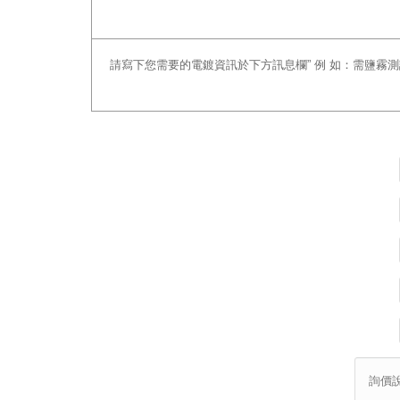
請寫下您需要的電鍍資訊於下方訊息欄” 例 如：需鹽霧測