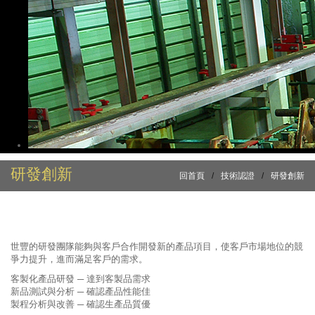
研發創新
回首頁
/
技術認證
/
研發創新
世豐的研發團隊能夠與客戶合作開發新的產品項目，使客戶市場地位的競
爭力提升，進而滿足客戶的需求。
客製化產品研發 ─ 達到客製品需求
新品測試與分析 ─ 確認產品性能佳
製程分析與改善 ─ 確認生產品質優