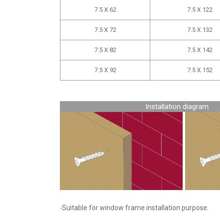
7.5 X 62
7.5 X 122
7.5 X 72
7.5 X 132
7.5 X 82
7.5 X 142
7.5 X 92
7.5 X 152
Installation diag
‧Suitable for window frame installation purpose.