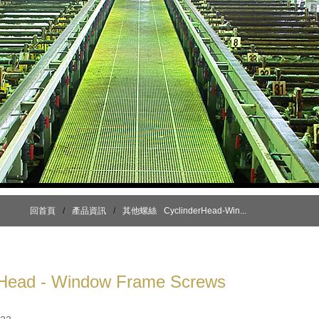
回首頁
/
產品資訊
/
其他螺絲
CyclinderHead-Win...
 Head - Window Frame Screws