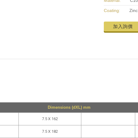
Material:
C10
Coating:
Zinc
加入詢價
Dimensions (dXL) mm
7.5 X 162
7.5 X 182