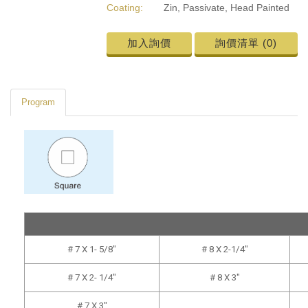
Coating:
Zin, Passivate, Head Painted
加入詢價
詢價清單 (
0
)
Program
# 7 X 1- 5/8"
# 8 X 2-1/4"
# 7 X 2- 1/4"
# 8 X 3"
# 7 X 3"