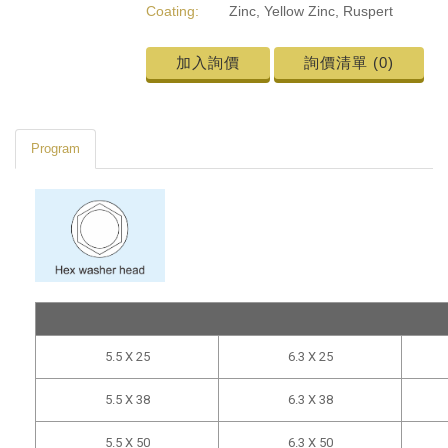
Coating:
Zinc, Yellow Zinc, Ruspert
加入詢價
詢價清單 (
0
)
Program
5.5 X 25
6.3 X 25
5.5 X 38
6.3 X 38
5.5 X 50
6.3 X 50