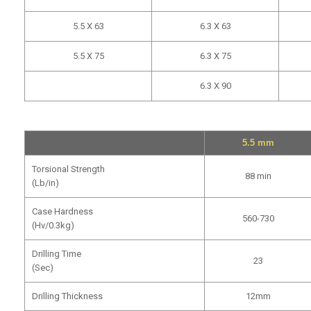
5.5 X 63
6.3 X 63
5.5 X 75
6.3 X 75
6.3 X 90
5.5 mm
Torsional Strength
88 min
(Lb/in)
Case Hardness
560-730
(Hv/0.3kg)
Drilling Time
23
(Sec)
Drilling Thickness
12mm