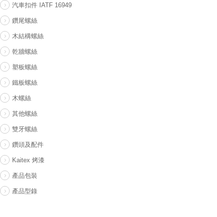
汽車扣件 IATF 16949
鑽尾螺絲
木結構螺絲
乾牆螺絲
塑板螺絲
鐵板螺絲
木螺絲
其他螺絲
雙牙螺絲
鑽頭及配件
Kaitex 烤漆
產品包裝
產品型錄