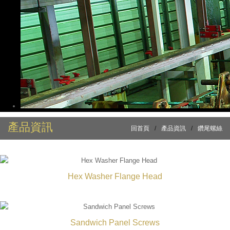
產品資訊
回首頁
/
產品資訊
/
鑽尾螺絲
Hex Washer Flange Head
Sandwich Panel Screws