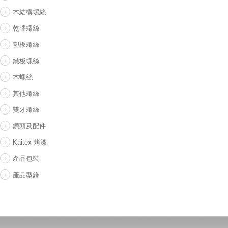
木結構螺絲
乾牆螺絲
塑板螺絲
鐵板螺絲
木螺絲
其他螺絲
雙牙螺絲
鑽頭及配件
Kaitex 烤漆
產品包裝
產品型錄